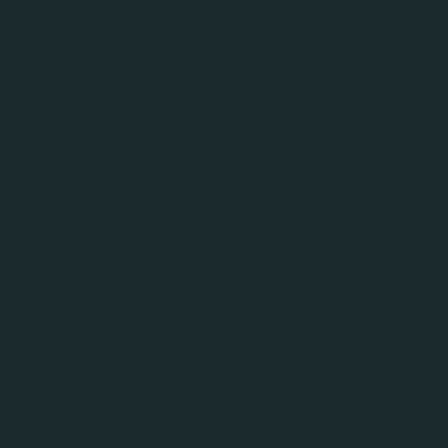
Huda (chai 330ml)
Lager
4,7%
Việt Nam
1990