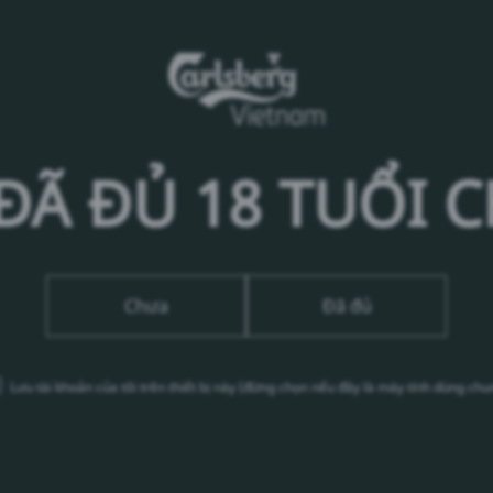
húc trao giải ngày 15/12/2024
húc giao giải ngày 25/11/2024
:
https://khuyenmai-huda.com/huda-
ĐÃ ĐỦ 18 TUỔI 
i trúng Mazda trong tầm tay, sẵn sàng
tại đây
Chưa
Đã đủ
 vui lòng xem
tại đây
Lưu tài khoản của tôi trên thiết bị này
(đừng chọn nếu đây là máy tính dùng chu
mại vui lòng xem
tại đây