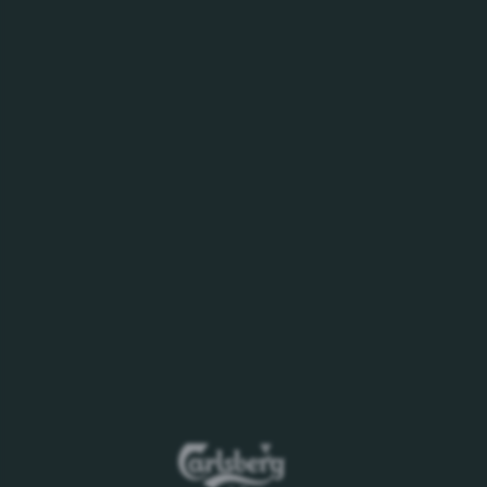
Giữ vững phong độ từ lượt đấu vòng loại, Tạ Vĩnh
Phong - đội trưởng của đội Boss Beer, tiếp tục
được bình chọn là cầu thủ xuất sắc nhất giải.
Phong cùng đồng đội của mình chính là những
người hạnh phúc nhất khi giành chức vô địch của
giải đấu năm nay.
Ngoài vinh quang cho đội đứng ở vị trí cao nhất,
đội của Phong còn được Ban Tổ chức tặng 50
triệu đồng tiền mặt và một phần thưởng khác vô
cùng ý nghĩa - 500 triệu đồng để thực hiện một
chương trình xã hội tại quê nhà Quảng Trị.