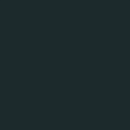
DANH MỤC
19.08.22
Lễ hội Bóng đá biển
Huda 2022 - Nơi cảm
xúc hội tụ