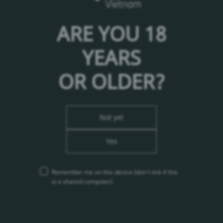
ARE YOU 18
YEARS
Các cầu thủ Boss Beer ăn mừng chiến thắng
OR OLDER?
cùng món quà ý nghĩa dành tặng quê hương.
Trần Nhân Phước, trưởng đoàn đội Boss Beer
chia sẻ, dự án vì cộng đồng do Huda tài trợ chính
Not yet
là giải thưởng ý nghĩa nhất và cũng là một trong
những động lực lớn nhất đối với anh và đồng đội
Yes
khi tham gia giải đấu. Ngay khi được trao cúp vô
địch, các thành viên đã cùng ngồi lại với nhau để
Remember me on this device
(don’t tick if this
bàn về cách thực hiện dự án xã hội với mong
is a shared computer)
muốn góp sức vì quê hương tươi đẹp hơn.
"Chiến thắng cũng là chuyện tốt. Nhưng làm
được điều gì đó cho những người khó khăn ở